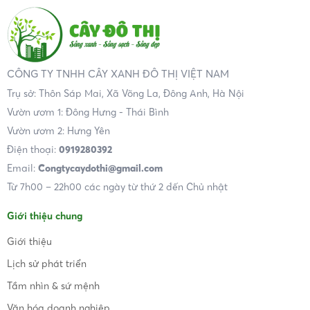
CÔNG TY TNHH CÂY XANH ĐÔ THỊ VIỆT NAM
Trụ sở: Thôn Sáp Mai, Xã Võng La, Đông Anh, Hà Nội
Vườn ươm 1: Đông Hưng - Thái Bình
Vườn ươm 2: Hưng Yên
Điện thoại:
0919280392
Email:
Congtycaydothi@gmail.com
Từ 7h00 – 22h00 các ngày từ thứ 2 đến Chủ nhật
Giới thiệu chung
Giới thiệu
Lịch sử phát triển
Tầm nhìn & sứ mệnh
Văn hóa doanh nghiệp