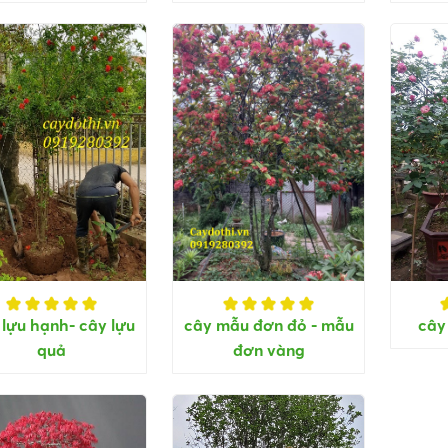
lựu hạnh- cây lựu
cây mẫu đơn đỏ - mẫu
cây
quả
đơn vàng