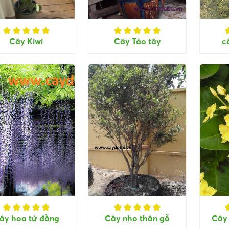
Cây Kiwi
Cây Táo tây
c
ây hoa tử đằng
Cây nho thân gỗ
Cây