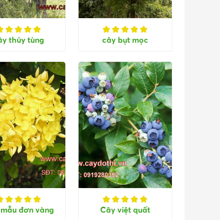
ây thủy tùng
cây bụt mọc
 mẫu đơn vàng
Cây việt quất