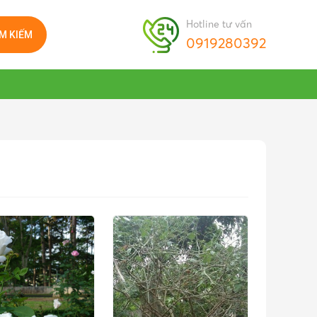
Hotline tư vấn
ÌM KIẾM
0919280392