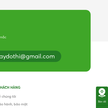
 mắc
caydothi@gmail.com
KHÁCH HÀNG
ề chúng tôi
Bản đồ
ảo hành, bảo mật