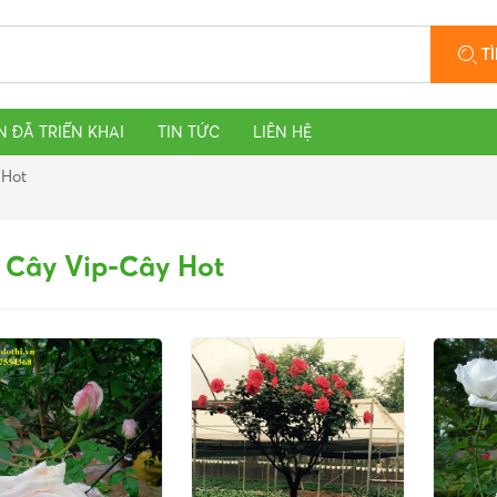
T
N ĐÃ TRIỂN KHAI
TIN TỨC
LIÊN HỆ
 Hot
Cây Vip-Cây Hot