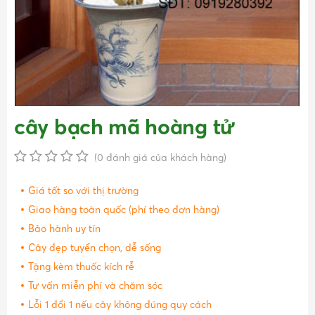
cây bạch mã hoàng tử
(0 đánh giá của khách hàng)
Giá tốt so với thị trường
Giao hàng toàn quốc (phí theo đơn hàng)
Bảo hành uy tín
Cây đẹp tuyển chọn, dễ sống
Tặng kèm thuốc kích rễ
Tư vấn miễn phí và chăm sóc
Lỗi 1 đổi 1 nếu cây không đúng quy cách