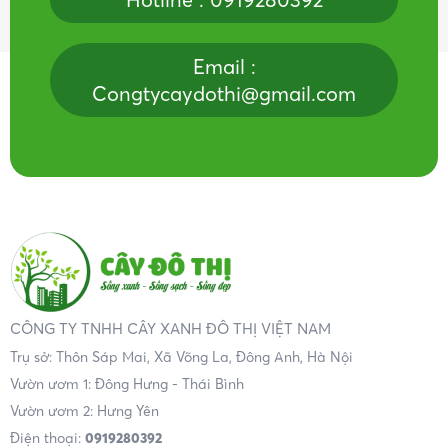
Email :
Congtycaydothi@gmail.com
CÔNG TY TNHH CÂY XANH ĐÔ THỊ VIỆT NAM
Trụ sở: Thôn Sáp Mai, Xã Võng La, Đông Anh, Hà Nội
Vườn ươm 1: Đông Hưng - Thái Bình
Vườn ươm 2: Hưng Yên
Điện thoại:
0919280392