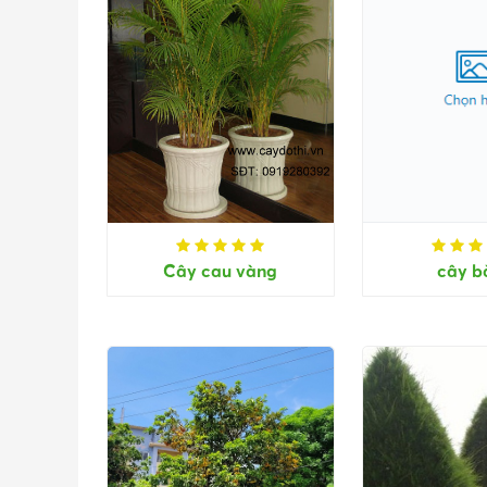
Cây cau vàng
cây b