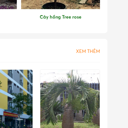
Cây hồng Tree rose
c
XEM THÊM