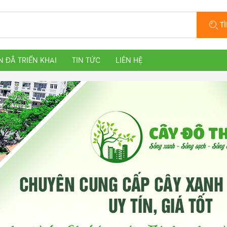
T
N ĐÃ TRIỂN KHAI
TIN TỨC
LIÊN HỆ