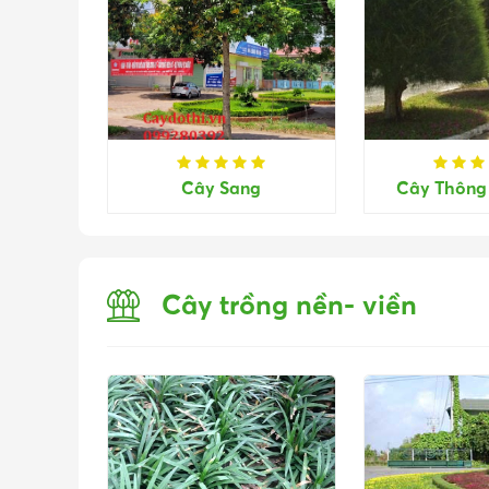
Cây Sang
Cây Thông 
Cây trồng nền- viền