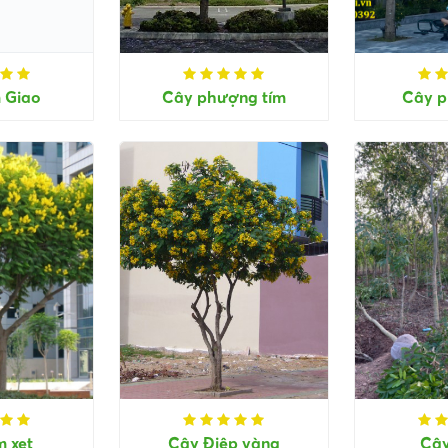
 Giao
Cây phượng tím
Cây p
m xẹt
Cây Điệp vàng
Cây