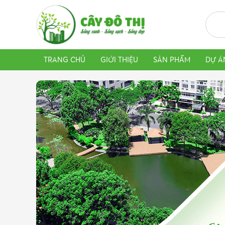
TRANG CHỦ
GIỚI THIỆU
SẢN PHẨM
DỰ Á