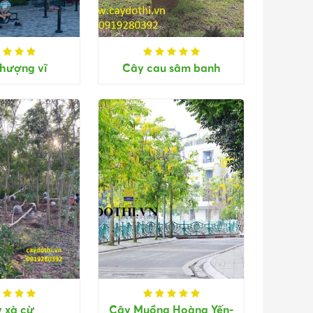
hượng vĩ
Cây cau sâm banh
 xà cừ
Cây Muồng Hoàng Yến-