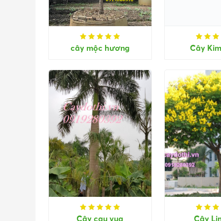
cây mộc hương
Cây Kim
Cây cau vua
Cây Li