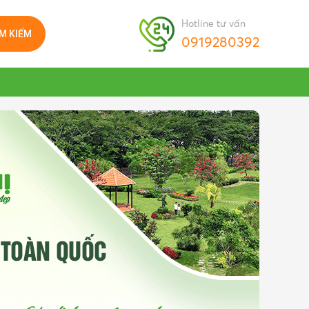
Hotline tư vấn
ÌM KIẾM
0919280392