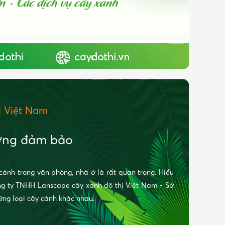
 Việt Nam
ượng đảm bảo
cảnh trong văn phòng, nhà ở là rất quan trọng. Hiểu
ng ty TNHH Lanscape cây xanh đô thị Việt Nam - Sở
ững loại cây cảnh khác nhau.