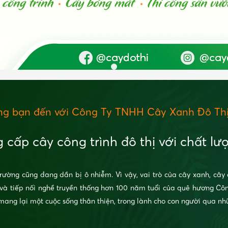
g bạn đến với Công Ty TNHH Cây Xanh Đô Thị
 cấp cây công trình đô thị với chất l
rường cũng đang dần bị ô nhiễm. Vì vậy, vai trò của cây xanh, cây 
 và tiếp nối nghề truyền thống hơn 100 năm tuổi của quê hương Cô
mang lại một cuộc sống thân thiện, trong lành cho con người qua nh